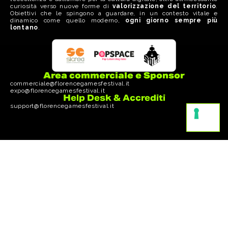
curiosità verso nuove forme di
valorizzazione del territorio
.
Obiettivi che le spingono a guardare, in un contesto vitale e
dinamico come quello moderno,
ogni giorno sempre più
lontano
.
Area commerciale e Sponsor
commerciale@florencegamesfestival.it
expo@florencegamesfestival.it
Help Desk & Accrediti
support@florencegamesfestival.it